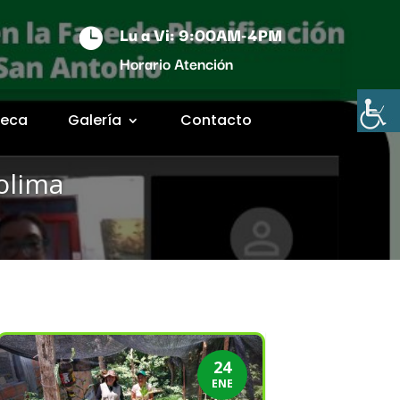
Lu a Vi: 9:00AM-4PM

Horario Atención
teca
Galería
Contacto
olima
24
ENE