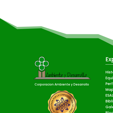
Ex
Hist
Equ
Perf
Corporacion Ambiente y Desarrollo
Map
ESA
Bibl
Gal
Blo