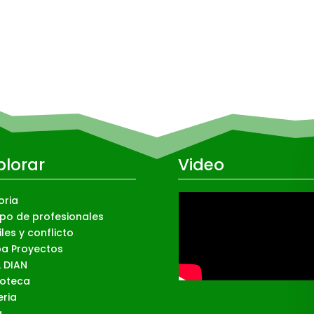
plorar
Video
oria
ipo de profesionales
iles y conflicto
a Proyectos
L DIAN
ioteca
eria
g