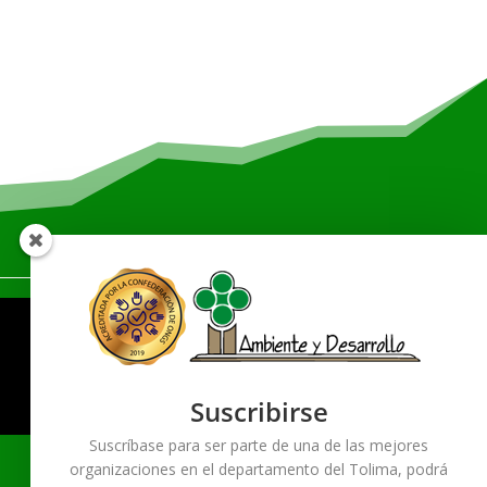
Direcciòn
Dirección
:
Cra. 7 #60-21, Ibagué,
Tolima
Horario:
Lunea a Viernes
9:00am – 2:00pm
Suscribirse
Telèfono:
(038) 2740314
Suscríbase para ser parte de una de las mejores
organizaciones en el departamento del Tolima, podrá