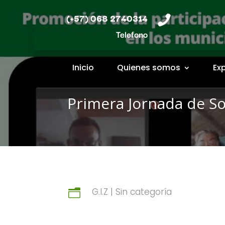
(+57) 068 2740314

Telefono
Inicio
Quienes somos
Ex
Primera Jornada de So
G.I.Z
|
Sin categoría
n